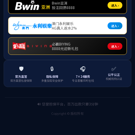
发布日
为助力2025级新生明晰专业发展、找准就业方
及新民楼C105、C106、C107教室开展新生
学分设置等内容，强化专业学习教育，提升专业认
数学与应用数学专业的导航教育由该院院长王培
养目标。同时，从学分修习、普通话等级考试、体
要性，并引导新生结合学生手册做好学业规划。
数学与应用数学（定向）专业的导航教育由冯
专业学习方向、核心课程及竞赛活动。针对师范类